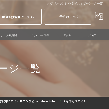
タグ『#もやもやネイル』のページ一覧
Instagramはこちら
ご予約はこちら
よくある質問
当サロンの特徴
アクセス
ブログ
ニュアンスネイル
マグネットネイル
ージ一覧
ショートネイル
個性派ネイル
巻き爪ケア
賀市のネイルサロンならnail atelier hiton
#もやもやネイル