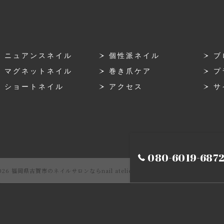
ニュアンスネイル
個性派ネイル
ブ
マグネットネイル
巻き爪ケア
プ
ショートネイル
アクセス
サ
080-6019-687
026 福岡県古賀市のネイルサロンならnail atelier hiton ALL RIGHTS RESER