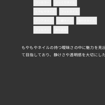
ワンカラー
ぷっくりネイル
もやもやネイル
フットネイル
クリアネイル
一癖ネイル
奥行きネイル
フィルイン
持ち込み
もやもやネイルの持つ曖昧さの中に魅力を見
て目指しており、静けさや透明感を大切にし