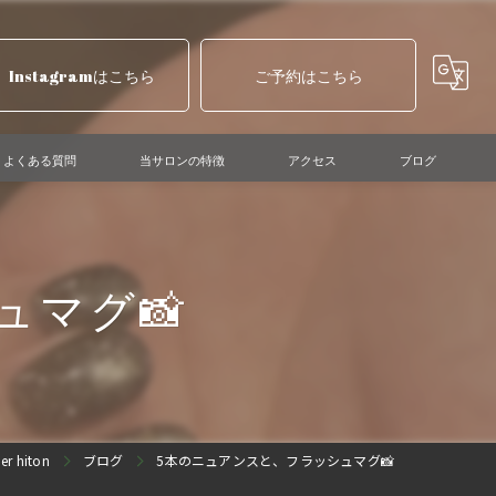
Instagramはこちら
ご予約はこちら
よくある質問
当サロンの特徴
アクセス
ブログ
ニュアンスネイル
マグネットネイル
ュマグ📸
ショートネイル
個性派ネイル
巻き爪ケア
 hiton
ブログ
5本のニュアンスと、フラッシュマグ📸