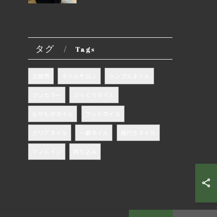
タグ
Tags
古賀市
ネイルサロン
シンプルネイル
ワンカラー
ぷっくりネイル
もやもやネイル
フットネイル
クリアネイル
一癖ネイル
奥行きネイル
フィルイン
持ち込み