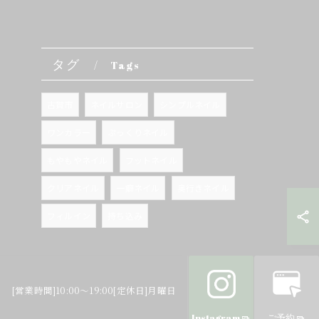
タグ
Tags
古賀市
ネイルサロン
シンプルネイル
ワンカラー
ぷっくりネイル
もやもやネイル
フットネイル
クリアネイル
一癖ネイル
奥行きネイル
フィルイン
持ち込み
2
[営業時間]10:00～19:00[定休日]月曜日
Instagram
ご予約