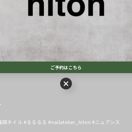
客様🤝
ご予約はこちら
ご予約はこちら
️
ル #るるるる #nailatelier_hiton #ニュアンス