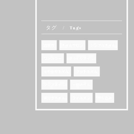
タグ
Tags
古賀市
ネイルサロン
シンプルネイル
ワンカラー
ぷっくりネイル
もやもやネイル
フットネイル
クリアネイル
一癖ネイル
奥行きネイル
フィルイン
持ち込み