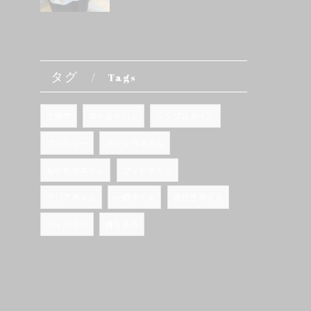
タグ
Tags
古賀市
ネイルサロン
シンプルネイル
ワンカラー
ぷっくりネイル
もやもやネイル
フットネイル
クリアネイル
一癖ネイル
奥行きネイル
フィルイン
持ち込み